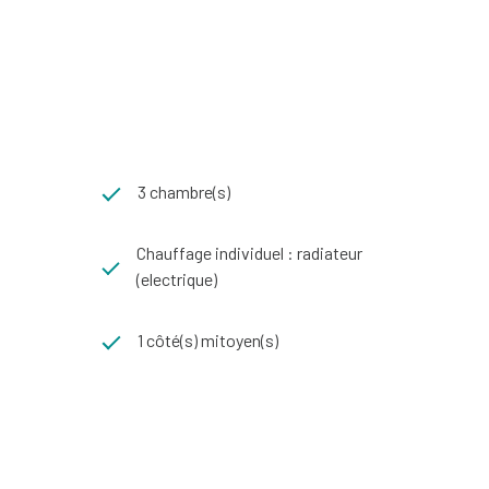
3 chambre(s)
Chauffage individuel : radiateur
(electrique)
1 côté(s) mitoyen(s)