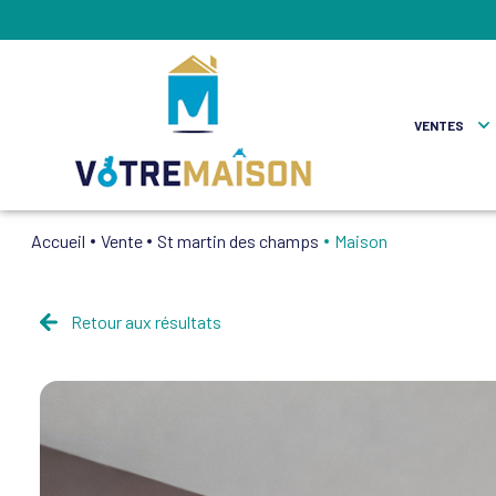
VENTES
Accueil
Vente
St martin des champs
Maison
Maisons
Apparte
Retour aux résultats
Autres
Fonds D
Locaux P