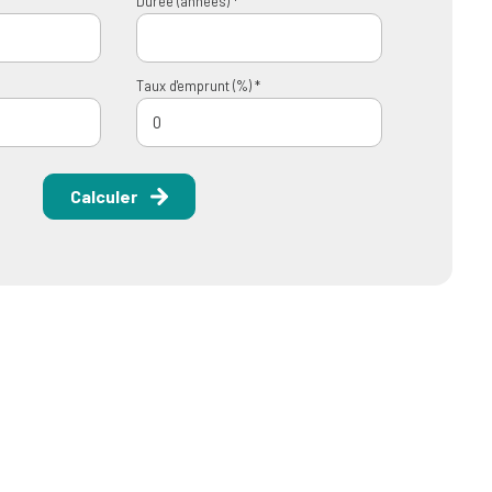
Durée (années) *
Taux d'emprunt (%) *
Calculer