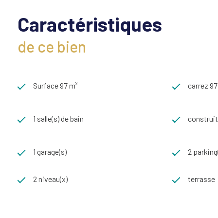
Caractéristiques
de ce bien
Surface 97 m²
carrez 97
1 salle(s) de bain
construit
1 garage(s)
2 parking
2 niveau(x)
terrasse