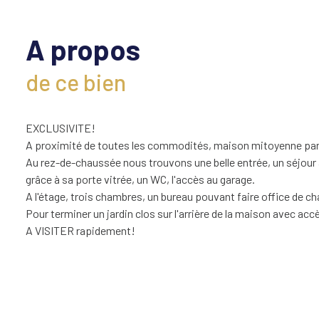
A propos
de ce bien
EXCLUSIVITE!
A proximité de toutes les commodités, maison mitoyenne par l
Au rez-de-chaussée nous trouvons une belle entrée, un séjour
grâce à sa porte vitrée, un WC, l'accès au garage.
A l'étage, trois chambres, un bureau pouvant faire office de c
Pour terminer un jardin clos sur l'arrière de la maison avec ac
A VISITER rapidement!
"Les informations sur les risques auxquels ce bien est exposé 
Les informations sur les risques auxquels ce bien est exposé s