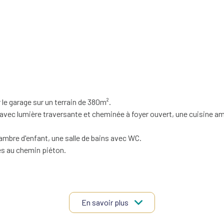
e garage sur un terrain de 380m².
 avec lumière traversante et cheminée à foyer ouvert, une cuisine a
hambre d'enfant, une salle de bains avec WC.
cès au chemin piéton.
sont disponibles sur le site Géorisques :
www.georisques.gouv.fr"
ont disponibles sur le site
Géorisques
En savoir plus