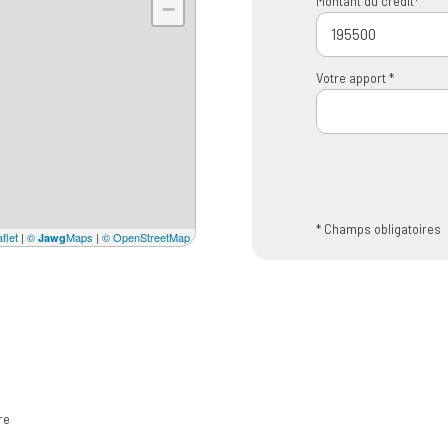
Montant du crédit*
−
Votre apport *
* Champs obligatoires
flet
|
©
Maps
|
© OpenStreetMap
Jawg
re