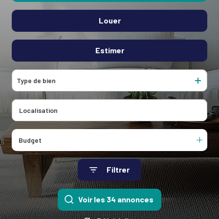
Louer
De l'ancien
De l'immo pro
Estimer
à l'année
Type de bien
Budget
Filtrer
Voir les
34
annonces