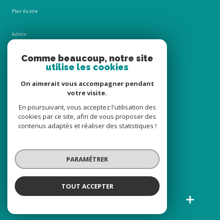
Plan du site
Admin
Comme beaucoup, notre site
Nos honoraires
utilise les cookies
Politique RGPD
On aimerait vous accompagner pendant
votre visite.
Cookies
En poursuivant, vous acceptez l'utilisation des
cookies par ce site, afin de vous proposer des
contenus adaptés et réaliser des statistiques !
© 2026 | Tous droits réservés
PARAMÉTRER
Réalisé par
TOUT ACCEPTER