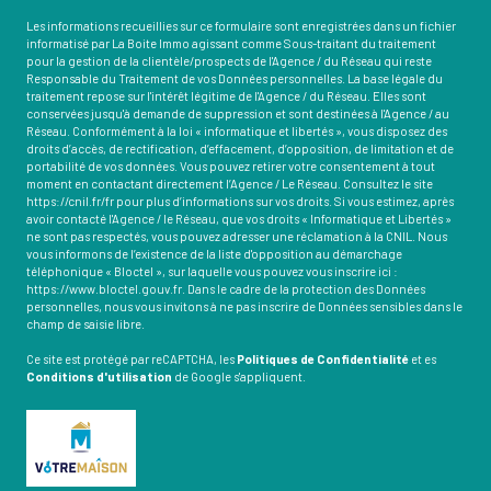
Les informations recueillies sur ce formulaire sont enregistrées dans un fichier
informatisé par La Boite Immo agissant comme Sous-traitant du traitement
pour la gestion de la clientèle/prospects de l'Agence / du Réseau qui reste
Responsable du Traitement de vos Données personnelles. La base légale du
traitement repose sur l'intérêt légitime de l'Agence / du Réseau. Elles sont
conservées jusqu'à demande de suppression et sont destinées à l'Agence / au
Réseau. Conformément à la loi « informatique et libertés », vous disposez des
droits d’accès, de rectification, d’effacement, d’opposition, de limitation et de
portabilité de vos données. Vous pouvez retirer votre consentement à tout
moment en contactant directement l’Agence / Le Réseau. Consultez le site
https://cnil.fr/fr
pour plus d’informations sur vos droits. Si vous estimez, après
avoir contacté l'Agence / le Réseau, que vos droits « Informatique et Libertés »
ne sont pas respectés, vous pouvez adresser une réclamation à la CNIL. Nous
vous informons de l’existence de la liste d'opposition au démarchage
téléphonique « Bloctel », sur laquelle vous pouvez vous inscrire ici :
https://www.bloctel.gouv.fr
. Dans le cadre de la protection des Données
personnelles, nous vous invitons à ne pas inscrire de Données sensibles dans le
champ de saisie libre.
Ce site est protégé par reCAPTCHA, les
Politiques de Confidentialité
et es
Conditions d'utilisation
de Google s'appliquent.