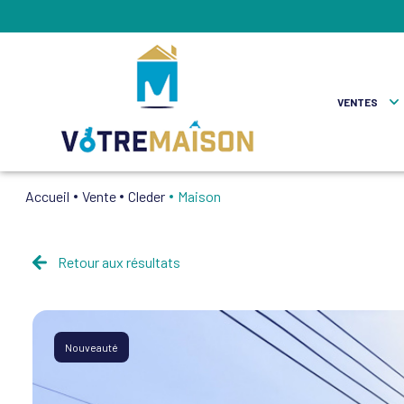
VENTES
Accueil
Vente
Cleder
Maison
Maisons
Apparte
Retour aux résultats
Autres
Fonds D
Nouveauté
Locaux P