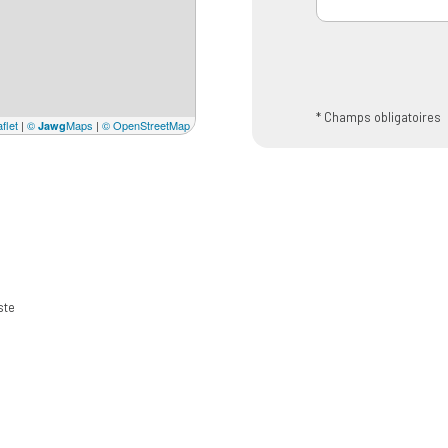
* Champs obligatoires
flet
|
©
Maps
|
© OpenStreetMap
Jawg
ste