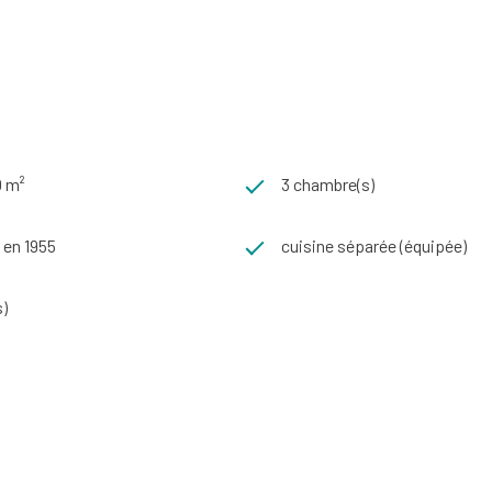
0 m²
3 chambre(s)
 en 1955
cuisine séparée (équipée)
s)