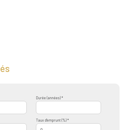
tés
Durée (années) *
Taux d'emprunt (%) *