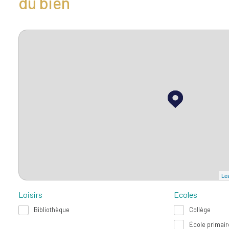
du bien
Lea
Loisirs
Ecoles
Bibliothèque
Collège
École primair