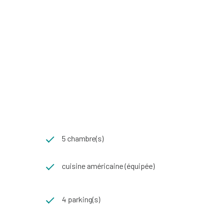
.
5 chambre(s)
cuisine américaine (équipée)
4 parking(s)