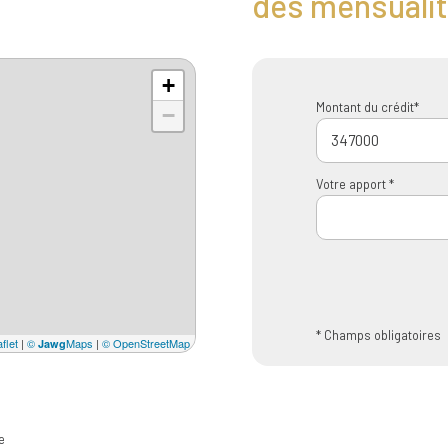
des mensuali
+
Montant du crédit*
−
Votre apport *
* Champs obligatoires
flet
|
©
Maps
|
© OpenStreetMap
Jawg
e