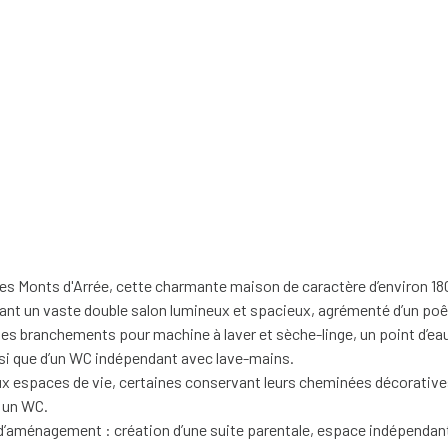
es Monts d'Arrée, cette charmante maison de caractère d’environ 180
nt un vaste double salon lumineux et spacieux, agrémenté d’un poêle 
les branchements pour machine à laver et sèche-linge, un point d’eau
nsi que d’un WC indépendant avec lave-mains.
ux espaces de vie, certaines conservant leurs cheminées décoratives
t un WC.
’aménagement : création d’une suite parentale, espace indépendant, 