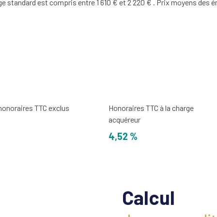
 standard est compris entre 1 610 € et 2 220 € . Prix moyens des é
 honoraires TTC exclus
Honoraires TTC à la charge
acquéreur
4,52 %
Calcul