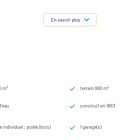
En savoir plus
 fort potentiel d’aménagement.
 sont disponibles sur le site Géorisques :
www.georisques.gouv.fr
»
0 m²
terrain 990 m²
 d'eau
construit en 1863
 individuel : poêle (bois)
1 garage(s)