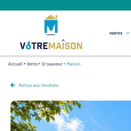
VENTES
Accueil
Vente
St sauveur
Maison
Maisons
Apparte
Retour aux résultats
Autres
Fonds D
Locaux P