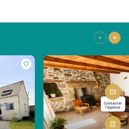
Contacter
l'agence
2
134
chambre(s)
m²