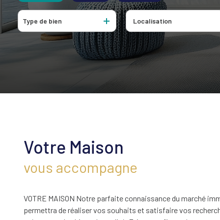
Locaux P
De l'ancien
à l'année
Type de bien
De l'immo pro
Votre Maison
vous accompagne
VOTRE MAISON Notre parfaite connaissance du marché imm
permettra de réaliser vos souhaits et satisfaire vos recher