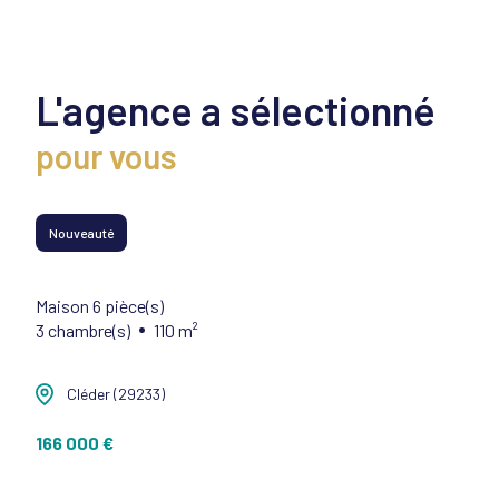
L'agence a sélectionné
pour vous
Nouveauté
Maison de village 4 pièce(s)
2 chambre(s)
58 m²
Morlaix (29600)
137 500 €