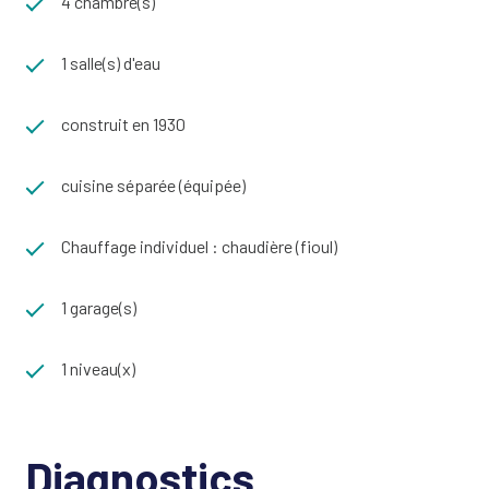
4 chambre(s)
Très beau potentiel à découvrir rapidement !
"Les informations sur les risques auxquels ce bien est
1 salle(s) d'eau
exposé sont disponibles sur le site Géorisques :
www.georisques.gouv.fr"
construit en 1930
cuisine séparée (équipée)
Chauffage individuel : chaudière (fioul)
1 garage(s)
1 niveau(x)
Diagnostics