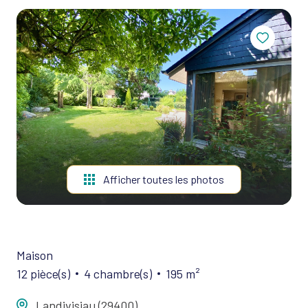
AGENCE
Locaux
CONTACT
Professionnels
Afficher toutes les photos
Maison
12 pièce(s)
4 chambre(s)
195 m²
Landivisiau (29400)