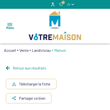
0
Fr
Menu
Accueil
Vente
Landivisiau
Maison
VENTES
LOCATIONS
Retour aux résultats
Maisons
ESTIMATION
Appartement
Télécharger la fiche
ALERTE
Autres
MAIL
Partager ce bien
Fonds De
NOTRE
Commerces